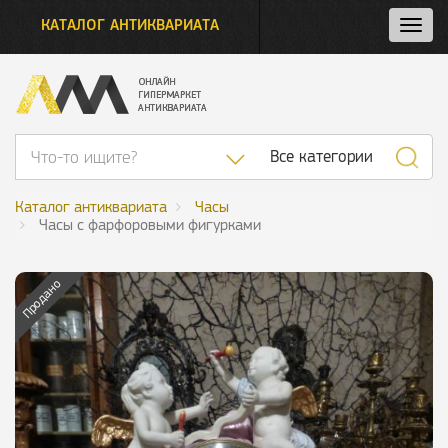
КАТАЛОГ АНТИКВАРИАТА
Нажм
и
откро
нави
Список категор
Все категории
Каталог антиквариата
Часы
Часы с фарфоровыми фигурками
Продано