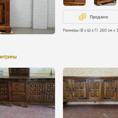
Продано
Размеры (В х Ш х Г): 260 см х
 витрины