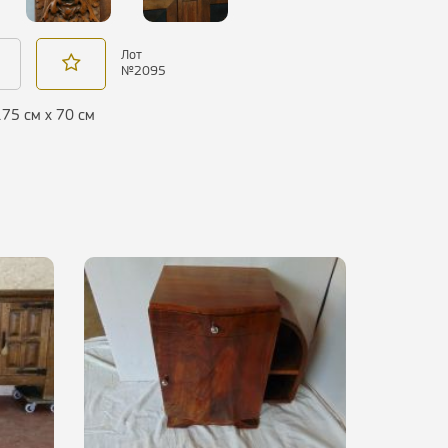
Лот
№
2095
 175 см х 70 см