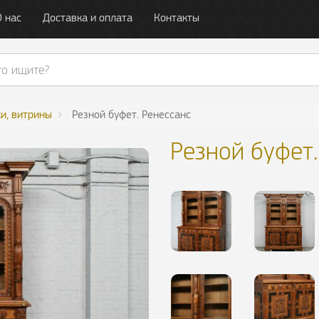
О нас
Доставка и оплата
Контакты
ки, витрины
Резной буфет. Ренессанс
Резной буфет.