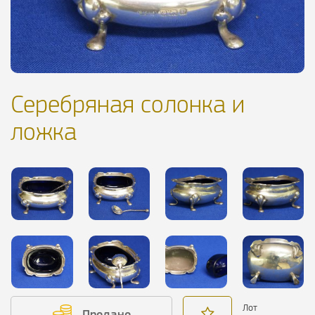
Серебряная солонка и
ложка
Лот
Продано