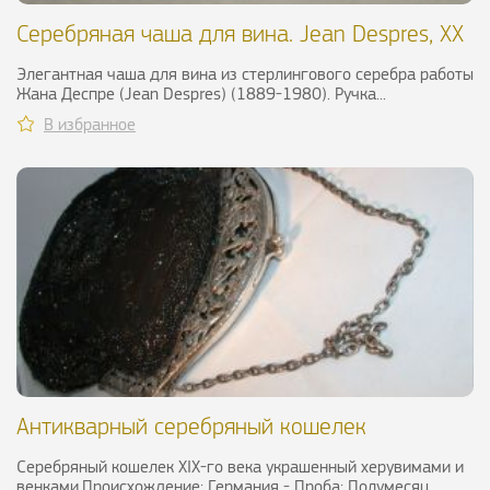
Серебряная чаша для вина. Jean Despres, ХХ
в.
Элегантная чаша для вина из стерлингового серебра работы
Жана Деспре (Jean Despres) (1889-1980). Ручка...
В избранное
Антикварный серебряный кошелек
Серебряный кошелек XIX-го века украшенный херувимами и
венками.Происхождение: Германия - Проба: Полумесяц...