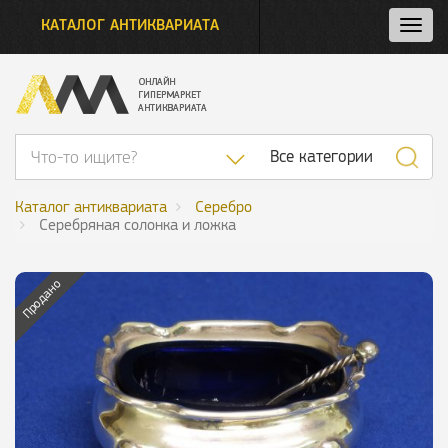
КАТАЛОГ АНТИКВАРИАТА
Нажм
и
откро
нави
Список категор
Все категории
Каталог антиквариата
Серебро
Серебряная солонка и ложка
Продано