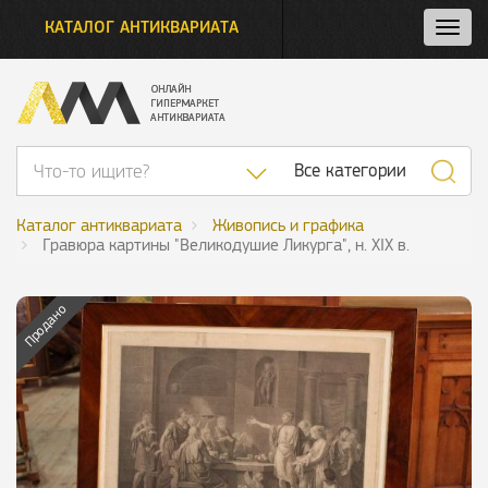
КАТАЛОГ АНТИКВАРИАТА
Нажм
и
откро
нави
Список категор
Все категории
Каталог антиквариата
Живопись и графика
Гравюра картины "Великодушие Ликурга", н. XIX в.
Продано