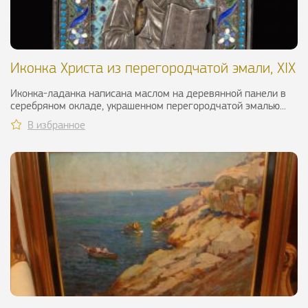
Иконка Христа из перегородчатой эмали, XIX
в.
Иконка-ладанка написана маслом на деревянной панели в
серебряном окладе, украшенном перегородчатой эмалью...
В избранное