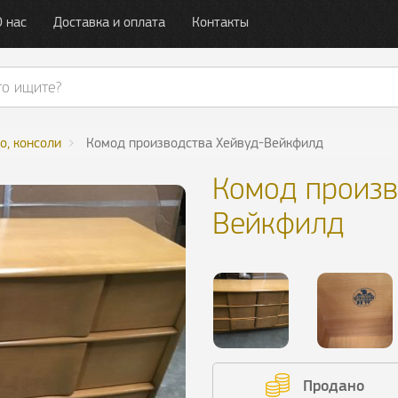
О нас
Доставка и оплата
Контакты
о, консоли
Комод производства Хейвуд-Вейкфилд
Комод произв
Вейкфилд
Продано