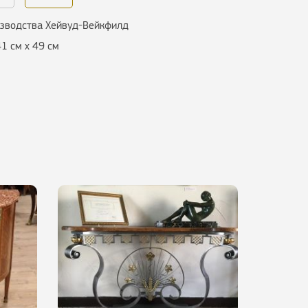
изводства Хейвуд-Вейкфилд
41 см х 49 см