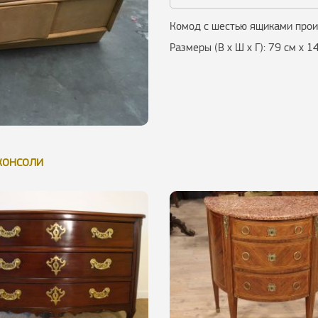
Комод с шестью ящиками про
Размеры (В х Ш х Г): 79 см х 1
консоли