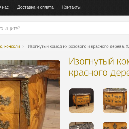
О нас
Доставка и оплата
Контакты
о, консоли
Изогнутый комод их розового и красного дерева, X
Изогнутый ко
красного дере