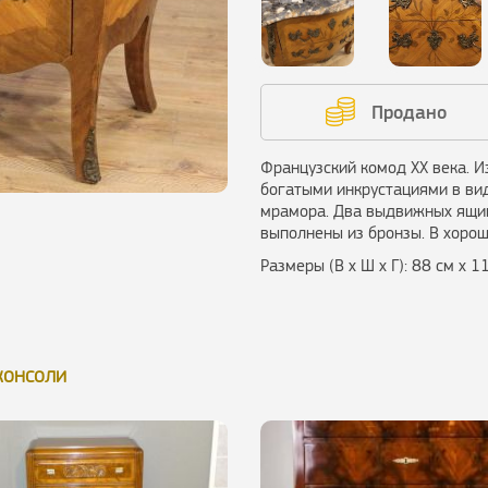
Продано
Французский комод XX века. И
богатыми инкрустациями в ви
мрамора. Два выдвижных ящик
выполнены из бронзы. В хорош
Размеры (В х Ш х Г): 88 см х 1
консоли