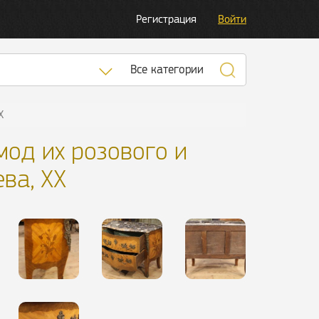
Регистрация
Войти
Список категорий
Все категории
X
мод их розового и
ва, XX