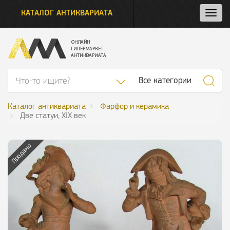
КАТАЛОГ АНТИКВАРИАТА
Нажм
и
откро
нави
Список категор
Все категории
Каталог антиквариата
Фарфор и керамика
Две статуи, XIX век
Продано