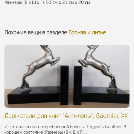
Размеры (В х Ш х Г): 53 см х 21 см х 20 см
Похожие вещи в разделе
Бронза и литье
Держатели для книг "Антилопы", Gauthier, XX
в.
Изготовлены из посеребренной бронзы. Подпись Gauthier. В
хорошем состоянии.Размеры (В х Д х Г): ...