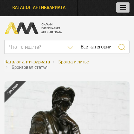
КАТАЛОГ АНТИКВАРИАТА
Нажм
и
откро
нави
Список категор
Все категории
Каталог антиквариата
Бронза и литье
Бронзовая статуя
Продано