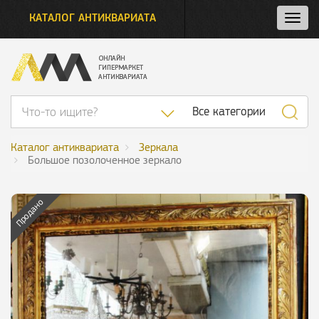
КАТАЛОГ АНТИКВАРИАТА
Нажм
и
откро
нави
Список категор
Все категории
Каталог антиквариата
Зеркала
Большое позолоченное зеркало
Продано