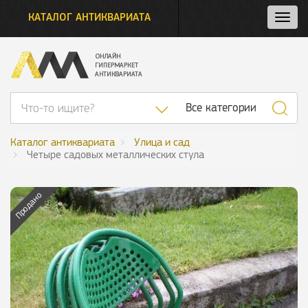
КАТАЛОГ АНТИКВАРИАТА
Нажм
и
откро
нави
Список категор
Все категории
Каталог антиквариата
Улица и сад
Четыре садовых металлических стула
Продано