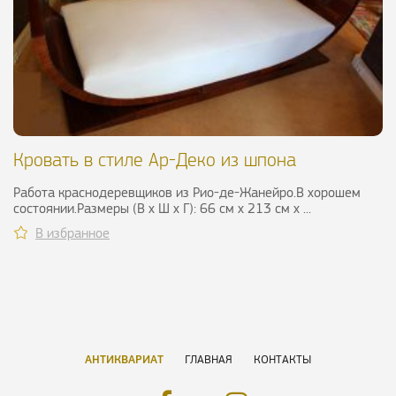
Кровать в стиле Ар-Деко из шпона
палисандра, ХХ в.
Работа краснодеревщиков из Рио-де-Жанейро.В хорошем
состоянии.Размеры (В х Ш х Г): 66 см х 213 см х ...
В избранное
АНТИКВАРИАТ
ГЛАВНАЯ
КОНТАКТЫ