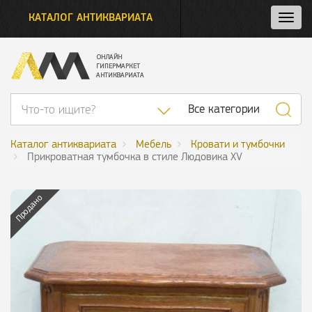
КАТАЛОГ АНТИКВАРИАТА
Нажм
и
откро
нави
Список категор
Все категории
Каталог антиквариата
Мебель
Кровати и тумбочки
Прикроватная тумбочка в стиле Людовика XV
Продано