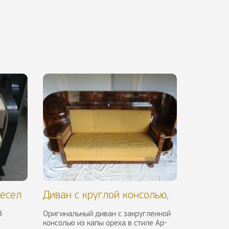
ресел
Диван с круглой консолью,
XIX в.
В
Оригинальный диван с закругленной
консолью из капы ореха в стиле Ар-