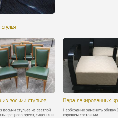
 стулья
 из восьми стульев,
Пара лакированных к
ые гг.
в стиле Ар-Деко, ХХ в.
з восьми стульев из светлой
Необходимо заменить обивку.
ны грецкого ореха, сиденья и
хорошем состоянии.