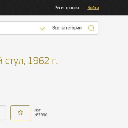
Регистрация
Войти
Список категорий
Все категории
стул, 1962 г.
Лот
№
3990