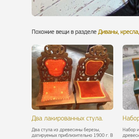
Похожие вещи в разделе
Диваны, кресла,
Два лакированных стула.
Набор
Китай, ХХ в.
1940-
Два стула из древесины березы,
Набор и
датируемых приблизительно 1900 г. В
древеси