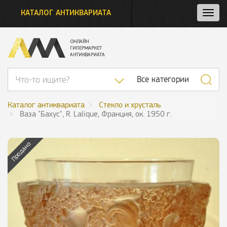
КАТАЛОГ АНТИКВАРИАТА
Нажм
и
откро
нави
Список категор
Все категории
Каталог антиквариата
Стекло и хрусталь
Ваза "Бахус", R. Lalique, Франция, ок. 1950 г.
Продано