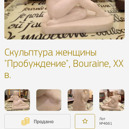
Скульптура женщины
"Пробуждение", Bouraine, XX
в.
Лот
Продано
№
4661