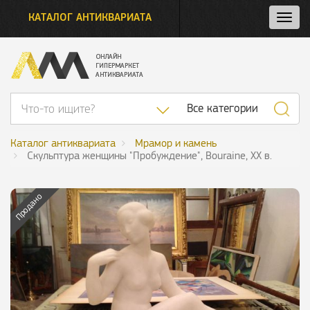
КАТАЛОГ АНТИКВАРИАТА
Нажм
и
откро
нави
Список категор
Все категории
Каталог антиквариата
Мрамор и камень
Скульптура женщины "Пробуждение", Bouraine, XX в.
Продано