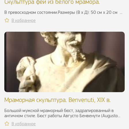
Скульптура феи из белого мрамора.
Франция, XIX в.
В превосходном состоянии.Размеры (В х Д): 50 см х 20 см ...
В избранное
Мраморная скульптура. Benvenuti, XIX в.
Большой мужской мраморный бюст, задрапированный в
античном стиле. Бюст работы Августо Бенвенути (Augusto...
В избранное