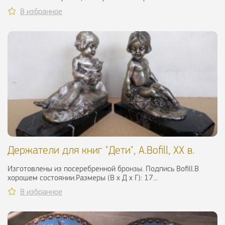
В избранное
Держатели для книг "Дети", A.Bofill, XX в.
Изготовлены из посеребренной бронзы. Подпись Bofill.В
хорошем состоянии.Размеры (В х Д х Г): 17...
В избранное