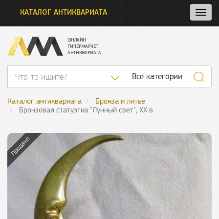
КАТАЛОГ АНТИКВАРИАТА
Нажм
и
откро
нави
Список категор
Все категории
Каталог антиквариата
Бронза и литье
Бронзовая статуэтка "Лунный свет", XX в.
Продано