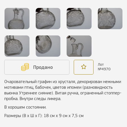
Лот
Продано
№
4970
Очаровательный графин из хрусталя, декорирован нежными
мотивами птиц, бабочек, цветов ипомеи (разновидность
вьюнка Утреннее сияние). Витая ручка, ограненный стоппер-
пробка. Внутри следы ликера.
В хорошем состоянии.
Размеры (В х Ш х Г): 18 см х 9 см х 7,5 см