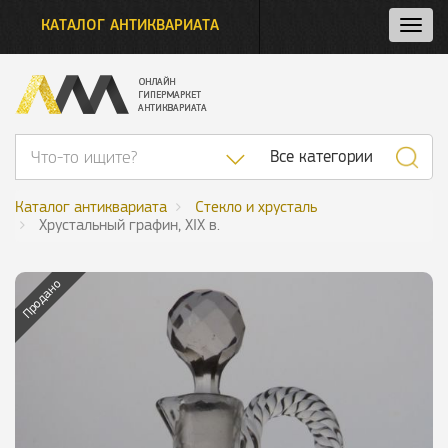
КАТАЛОГ АНТИКВАРИАТА
Нажм
и
откро
нави
Список категор
Все категории
Каталог антиквариата
Стекло и хрусталь
Хрустальный графин, XIX в.
Продано