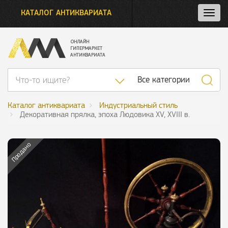
КАТАЛОГ АНТИКВАРИАТА
Нажм
и
откро
нави
Список категор
Все категории
Каталог антиквариата
Индустриальный стиль
Декоративная прялка, эпоха Людовика XV, XVIII в.
Продано