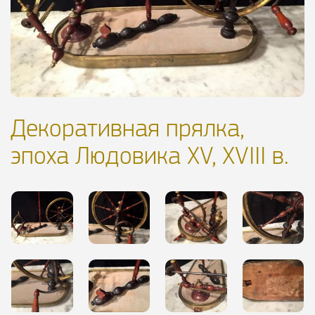
Декоративная прялка,
эпоха Людовика XV, XVIII в.