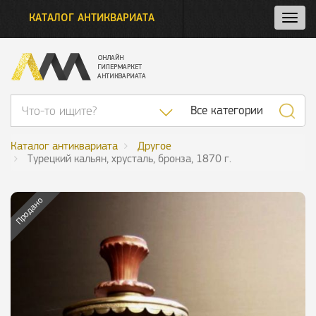
КАТАЛОГ АНТИКВАРИАТА
Нажм
и
откро
нави
Список категор
Все категории
Каталог антиквариата
Другое
Турецкий кальян, хрусталь, бронза, 1870 г.
Продано