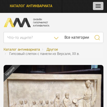
КАТАЛОГ АНТИКВАРИАТА
Нажм
и
откро
нави
Список категор
Все категории
Каталог антиквариата
Другое
Гипсовый слепок с панели из Версаля, ХХ в.
Продано