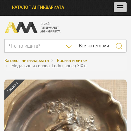
КАТАЛОГ АНТИКВАРИАТА
Нажм
и
откро
нави
Список категор
Все категории
Каталог антиквариата
Бронза и литье
Медальон из олова. Ledru, конец XIX в.
Продано