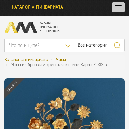
КАТАЛОГ АНТИКВАРИАТА
Нажм
и
откро
нави
Список категор
Все категории
Каталог антиквариата
Часы
Часы из бронзы и хрусталя в стиле Карла X, XIX в.
Продано