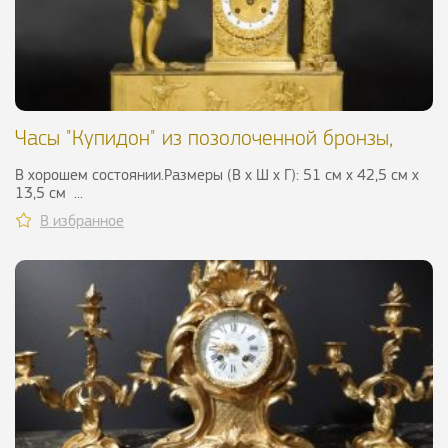
Часы "Купидон" из позолоченной бронзы,
1880 г.
В хорошем состоянии.Размеры (В х Ш х Г): 51 см х 42,5 см х
13,5 см ...
В избранное