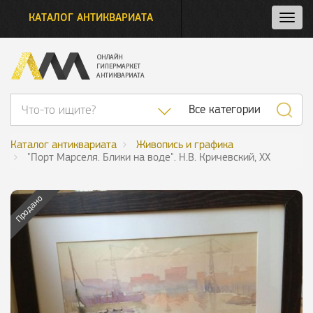
КАТАЛОГ АНТИКВАРИАТА
Нажм
и
откро
нави
Список категор
Все категории
Каталог антиквариата
Живопись и графика
"Порт Марселя. Блики на воде". Н.В. Кричевский, ХХ
Продано