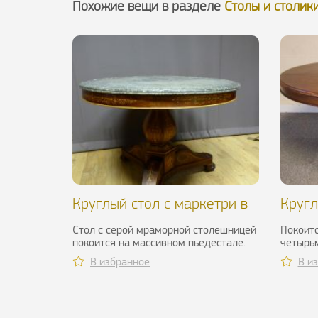
Похожие вещи в разделе
Столы и столик
Круглый стол с маркетри в
Кругл
стиле Карла X, XIX в.
ореха,
Стол с серой мраморной столешницей
Покоитс
покоится на массивном пьедестале.
четырь
Украшенные пальметтами ножки
хорошем
В избранное
В и
выполнены...
Г): ...