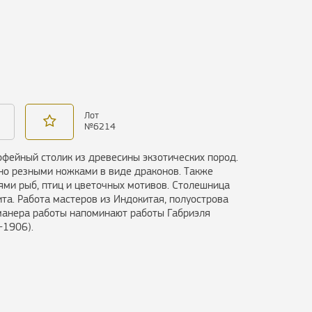
Лот
№
6214
фейный столик из древесины экзотических пород.
но резными ножками в виде драконов. Также
ми рыб, птиц и цветочных мотивов. Столешница
та. Работа мастеров из Индокитая, полуострова
 манера работы напоминают работы Габриэля
-1906).