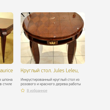
aurice
Круглый стол. Jules Leleu,
около 1940 г.
з шпона
Инкрустированный круглый стол из
в стиле
розового и красного дерева работы
.
французского дизайнера и
В избранное
декоратора...