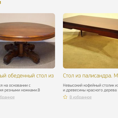
и
ый обеденный стол из
Стол из палисандра. M
 XIX в.
Jallot, 1930-1940 гг.
я на основании с
Невысокий кофейный столик и
мя резными ножками.В
и древесины красного дерева 
 состоянии.Размеры (В х Ш х
Ар-Деко работы Maurice Jallot..
збранное
В избранное