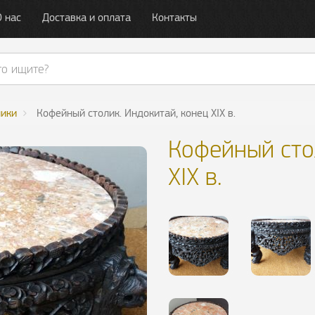
О нас
Доставка и оплата
Контакты
лики
Кофейный столик. Индокитай, конец XIX в.
Кофейный сто
XIX в.