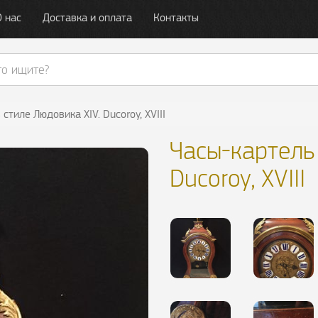
О нас
Доставка и оплата
Контакты
стиле Людовика XIV. Ducoroy, XVIII
Часы-картель 
Ducoroy, XVIII