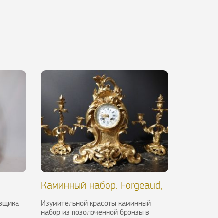
Каминный набор. Forgeaud,
XIX в.
овщика
Изумительной красоты каминный
набор из позолоченной бронзы в