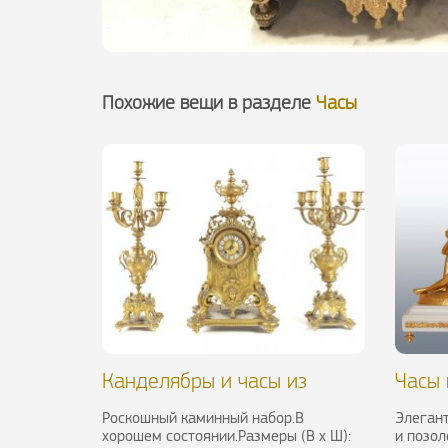
Похожие вещи в разделе
Часы
Канделябры и часы из
Часы 
позолоченной бронзы, XIX в.
Susse 
Роскошный каминный набор.В
Элегант
хорошем состоянии.Размеры (В х Ш):
и позол