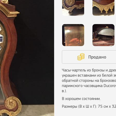
Продано
Часы-картель из бронзы и др
украшен вставками из белой э
обратной стороны на бронзово
парижского часовщика Ducoroy
в.).
В хорошем состоянии.
Размеры (В х Ш х Г): 75 см х 3