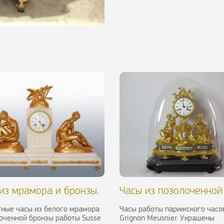
из мрамора и бронзы.
Часы из позолоченной
Frères, XIX в.
бронзы. Париж, XIX в.
ные часы из белого мрамора
Часы работы парижского час
оченной бронзы работы Susse
Grignon Meusnier. Украшены