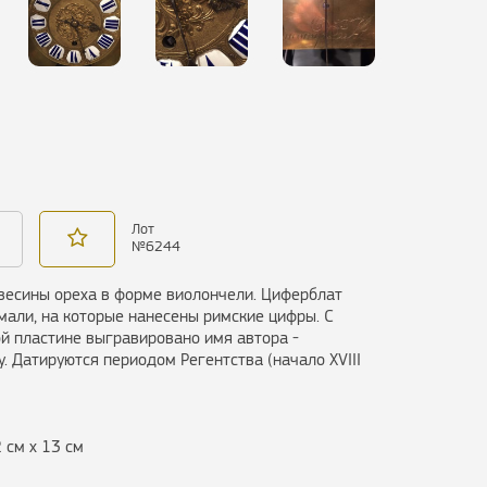
Лот
№
6244
евесины ореха в форме виолончели. Циферблат
мали, на которые нанесены римские цифры. С
й пластине выгравировано имя автора -
. Датируются периодом Регентства (начало XVIII
2 см х 13 см