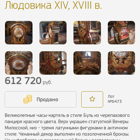
Людовика XIV, XVIII в.
612 720
руб.
Лот
Продано
№
6473
Великолепные часы-картель в стиле Буль из черепахового
панциря красного цвета. Верх украшен статуэткой Венеры
Милосской, низ - тремя латунными фигурками в античном
стиле. Чеканный декор выполнен из позолоченной бронзы.