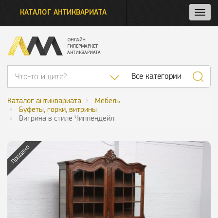
КАТАЛОГ АНТИКВАРИАТА
Нажм
и
откро
нави
Список категор
Все категории
Каталог антиквариата
Мебель
Буфеты, горки, витрины
Витрина в стиле Чиппендейл
Продано