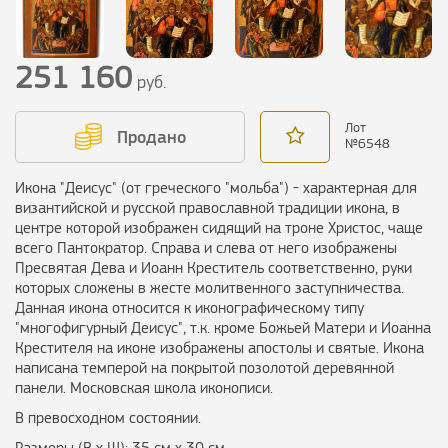
251 160
руб.
Лот
Продано
№
6548
Икона "Деисус" (от греческого "мольба") - характерная для
византийской и русской православной традиции икона, в
центре которой изображен сидящий на троне Христос, чаще
всего Пантократор. Справа и слева от него изображены
Пресвятая Дева и Иоанн Креститель соответственно, руки
которых сложены в жесте молитвенного заступничества.
Данная икона относится к иконографическому типу
"многофигурный Деисус", т.к. кроме Божьей Матери и Иоанна
Крестителя на иконе изображены апостолы и святые. Икона
написана темперой на покрытой позолотой деревянной
панели. Московская школа иконописи.
В превосходном состоянии.
Размеры (В х Ш): 35 см х 30 см