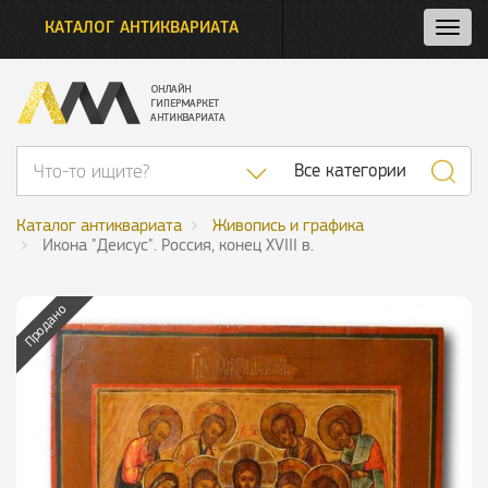
КАТАЛОГ АНТИКВАРИАТА
Нажм
и
откро
нави
Список категор
Все категории
Каталог антиквариата
Живопись и графика
Икона "Деисус". Россия, конец XVIII в.
Продано