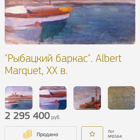
"Рыбацкий баркас". Albert
Marquet, XX в.
2 295 400
руб.
Лот
Продано
№
6564