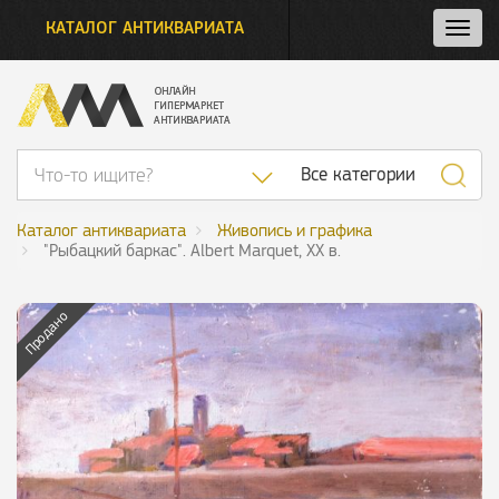
КАТАЛОГ АНТИКВАРИАТА
Нажм
и
откро
нави
Список категор
Все категории
Каталог антиквариата
Живопись и графика
"Рыбацкий баркас". Albert Marquet, XX в.
Продано