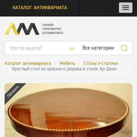
КАТАЛОГ АНТИКВАРИАТА
Нажм
и
откро
нави
Список категор
Все категории
Каталог антиквариата
Мебель
Столы и столики
Круглый стол из красного дерева в стиле Ар-Деко
Продано