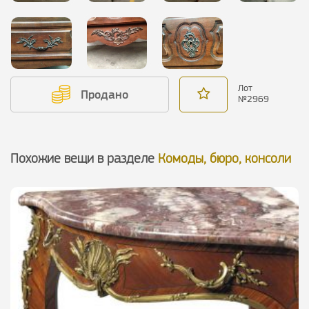
Лот
Продано
№
2969
Похожие вещи в разделе
Комоды, бюро, консоли