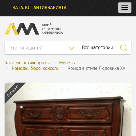
КАТАЛОГ АНТИКВАРИАТА
Нажм
и
откро
нави
Список категор
Все категории
Каталог антиквариата
Мебель
Комоды, бюро, консоли
Комод в стиле Людовика XV
Продано