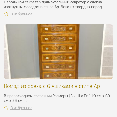
Небольшой секретер прямоугольный секретер с слегка
изогнутым фасадом в стиле Ар-Деко из твердых пород...
В избранное
Комод из ореха с 6 ящиками в стиле Ар-
Деко, ХХ в.
В превосходном состоянии.Размеры (В х Ш х Г): 110 см х 60
см х 33 см ...
В избранное