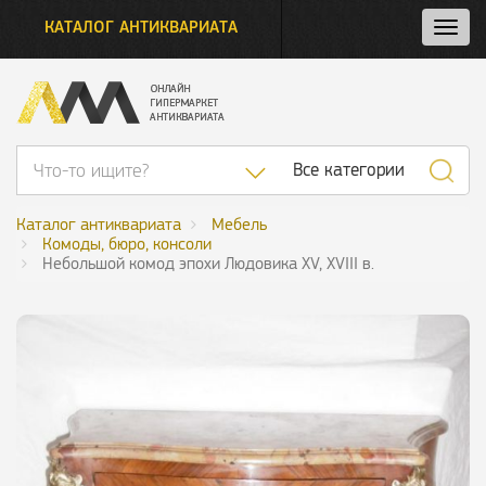
КАТАЛОГ АНТИКВАРИАТА
Нажм
и
откро
нави
Список категор
Все категории
Каталог антиквариата
Мебель
Комоды, бюро, консоли
Небольшой комод эпохи Людовика XV, XVIII в.