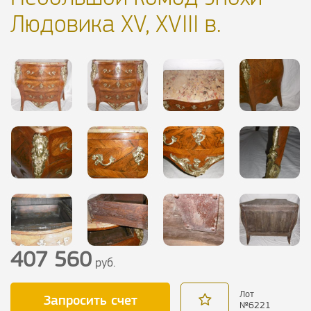
Людовика XV, XVIII в.
407 560
руб.
Лот
Запросить счет
№
6221