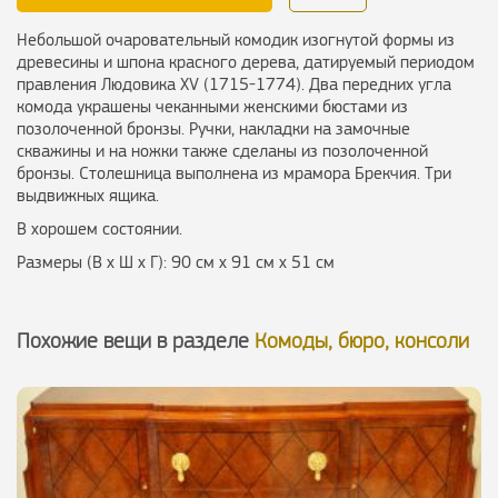
Небольшой очаровательный комодик изогнутой формы из
древесины и шпона красного дерева, датируемый периодом
правления Людовика XV (1715-1774). Два передних угла
комода украшены чеканными женскими бюстами из
позолоченной бронзы. Ручки, накладки на замочные
скважины и на ножки также сделаны из позолоченной
бронзы. Столешница выполнена из мрамора Брекчия. Три
выдвижных ящика.
В хорошем состоянии.
Размеры (В х Ш х Г): 90 см х 91 см х 51 см
Похожие вещи в разделе
Комоды, бюро, консоли