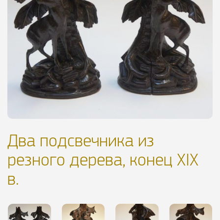
Два подсвечника из
резного дерева, конец XIX
в.