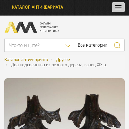
КАТАЛОГ АНТИКВАРИАТА
Нажм
и
откро
нави
Список категор
Все категории
Каталог антиквариата
Другое
Два подсвечника из резного дерева, конец XIX в.