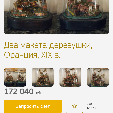
Два макета деревушки,
Франция, XIX в.
172 040
руб.
Лот
Запросить счет
№
4375