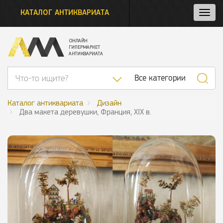
КАТАЛОГ АНТИКВАРИАТА
Нажм
и
откро
нави
Список категор
Все категории
Каталог антиквариата
Дизайн
Два макета деревушки, Франция, XIX в.