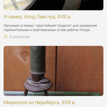
Угломер. Клод Ланглуа, XVIII в.
Латунный угломер / простейший теодолит для измерения
горизонтальных и вертикальных углов работы Клода...
В избранное
Микроскоп из Нюрнберга, XVIII в.