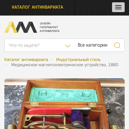
КАТАЛОГ АНТИКВАРИАТА
Нажм
и
откро
нави
Список категор
Все категории
Каталог антиквариата
Индустриальный стиль
Медицинское магнитоэлектрическое устройство, 1880