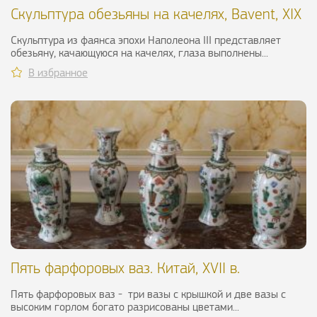
Скульптура обезьяны на качелях, Bavent, XIX
в.
Скульптура из фаянса эпохи Наполеона III представляет
обезьяну, качающуюся на качелях, глаза выполнены...
В избранное
Пять фарфоровых ваз. Китай, XVII в.
Пять фарфоровых ваз - три вазы с крышкой и две вазы с
высоким горлом богато разрисованы цветами...