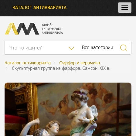
КАТАЛОГ АНТИКВАРИАТА
Нажм
и
откро
нави
Список категор
Все категории
Каталог антиквариата
Фарфор и керамика
Скульптурная группа из фарфора. Самсон, XIX в.