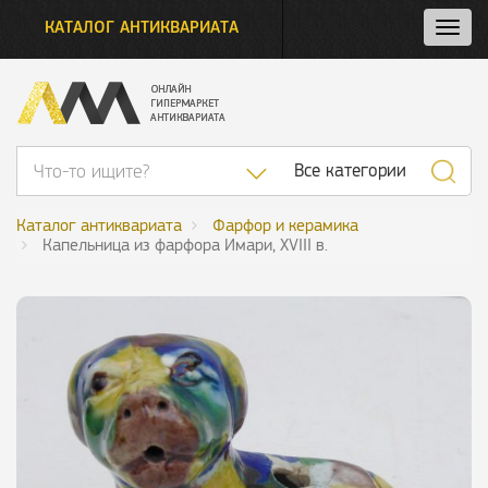
КАТАЛОГ АНТИКВАРИАТА
Нажм
и
откро
нави
Список категор
Все категории
Каталог антиквариата
Фарфор и керамика
Капельница из фарфора Имари, XVIII в.