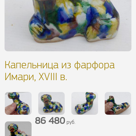
Капельница из фарфора
Имари, XVIII в.
86 480
руб.