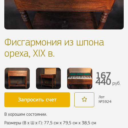
Фисгармония из шпона
ореха, XIX в.
167
440
руб.
Лот
Запросить счет
№
5924
В хорошем состоянии.
Размеры (В х Ш х Г): 77,5 см х 79,5 см х 38,5 см