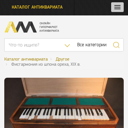
КАТАЛОГ АНТИКВАРИАТА
Нажм
и
откро
нави
Список категор
Все категории
Каталог антиквариата
Другое
Фисгармония из шпона ореха, XIX в.