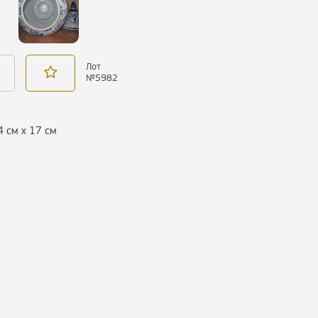
Лот
№
5982
24 см х 17 см