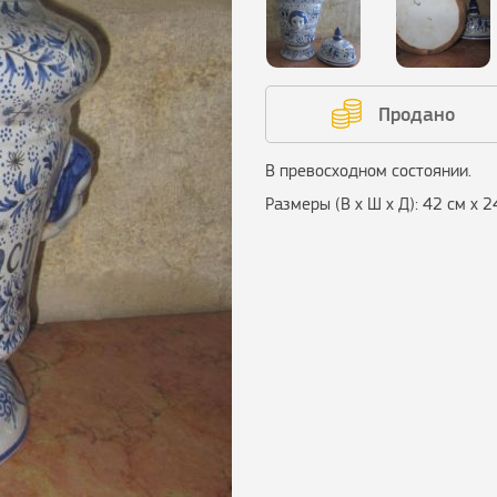
Продано
В превосходном состоянии.
Размеры (В х Ш х Д): 42 см х 