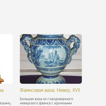
на
Фаянсовая ваза. Невер, XVII
в.
Большая ваза из глазурованного
езьяну,
неверского фаянса с кручеными