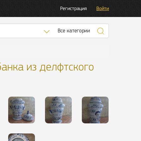
Регистрация
Войти
Список категорий
Все категории
банка из делфтского