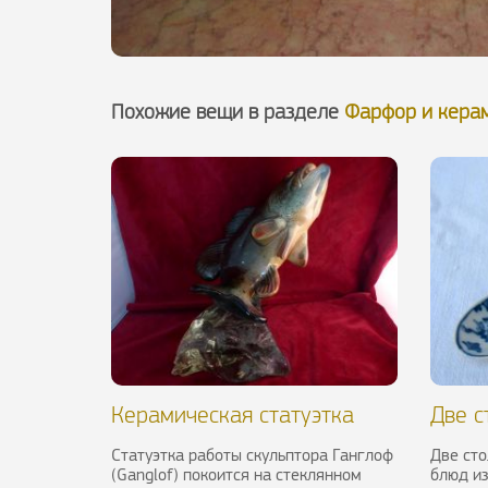
Похожие вещи в разделе
Фарфор и кера
Керамическая статуэтка
Две с
"Карп", XX в.
фарфо
Статуэтка работы скульптора Ганглоф
Две сто
XIX
(Ganglof) покоится на стеклянном
блюд из