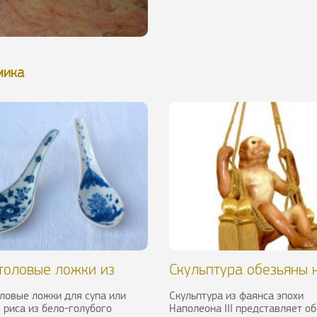
мика
толовые ложки из
Скульптура обезьяны 
ра. Вьетнам, конец
качелях, Bavent, XIX в.
ловые ложки для супа или
Скульптура из фаянса эпохи
 риса из бело-голубого
Наполеона III представляет об