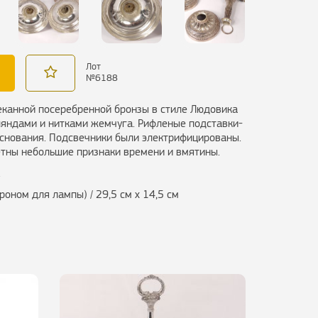
Лот
№
6188
еканной посеребренной бронзы в стиле Людовика
ляндами и нитками жемчуга. Рифленые подставки-
основания. Подсвечники были электрифицированы.
етны небольшие признаки времени и вмятины.
.
троном для лампы) / 29,5 см х 14,5 см