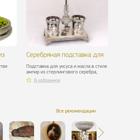
из
Серебряная подставка для
ия, X
уксуса и масла, XIX в.
стве
Подставка для уксуса и масла в стиле
ампир из стерлингового серебра,
нь
датируемая первой половиной XIX...
В избранное
Все рекомендации