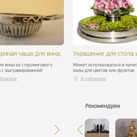
ряная чаша для вина,
Украшение для стола 
о XIX в.
серебра и стекла. Англ
я вина из стерлингового
Может использоваться в каче
 с выгравированной
вазы для цветов или фруктов.
аммой J.BROUSSE.В хорошем
Приблизительно 1910 г.В оче
збранное
В избранное
и...
хорошем состоянии...
Рекомендуем