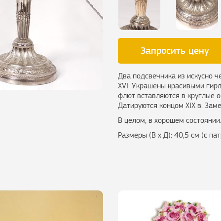
Запросить цену
Два подсвечника из искусно ч
XVI. Украшены красивыми гир
флют вставляются в круглые 
Датируются концом XIX в. Зам
В целом, в хорошем состоянии
Размеры (В х Д): 40,5 см (с па