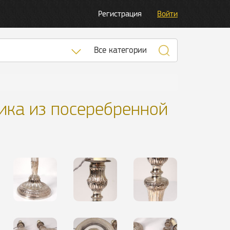
Регистрация
Войти
Список категорий
Все категории
ика из посеребренной