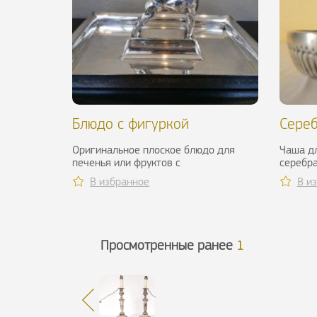
Блюдо с фигуркой
Сереб
фокстерьера. Gallia, ХХ в.
начал
Оригинальное плоское блюдо для
Чаша дл
печенья или фруктов с
серебра
очаровательной фигуркой
моногр
В избранное
В и
фокстерьера работы Gallia...
состояни
Просмотренные ранее
1