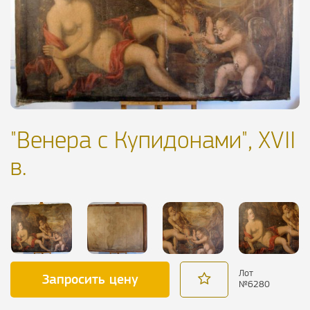
"Венера с Купидонами", XVII
в.
Лот
Запросить цену
№
6280