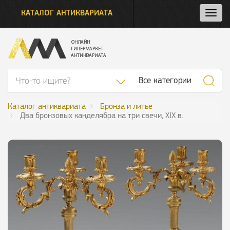
КАТАЛОГ АНТИКВАРИАТА
Нажм
и
откро
нави
Список категор
Все категории
Каталог антиквариата
Бронза и литье
Два бронзовых канделябра на три свечи, XIX в.