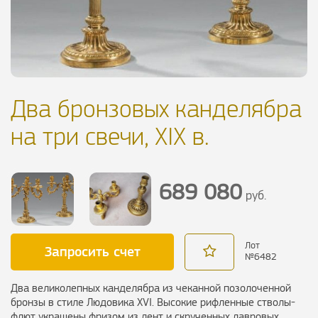
Два бронзовых канделябра
на три свечи, XIX в.
689 080
руб.
Лот
Запросить счет
№
6482
Два великолепных канделябра из чеканной позолоченной
бронзы в стиле Людовика XVI. Высокие рифленные стволы-
флют украшены фризом из лент и скрученных лавровых