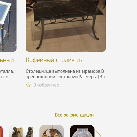
льный
Кофейный столик из
кованого железа, 1940-ые
еталла,
Столешница выполнена из мрамора.В
гг.
ного
превосходном состоянии.Размеры (В х
Ш х Г): 51,5 см х 102 см х 53 ...
В избранное
Все рекомендации