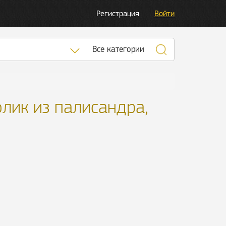
Регистрация
Войти
Список категорий
Все категории
олик из палисандра,