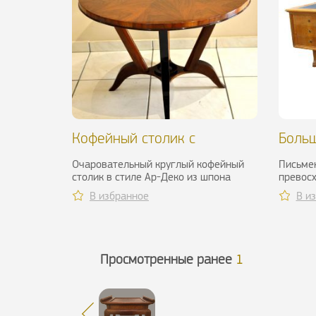
Кофейный столик с
Больш
маркетри из ореха, 1930-е
из ду
Очаровательный круглый кофейный
Письмен
гг.
столик в стиле Ар-Деко из шпона
превосх
ореха. Столешница украшена
В избранное
В и
маркетри ...
Просмотренные ранее
1