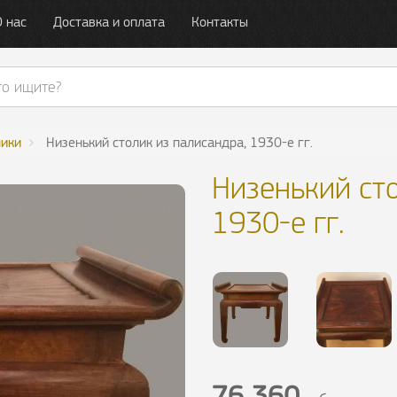
О нас
Доставка и оплата
Контакты
лики
Низенький столик из палисандра, 1930-е гг.
Низенький ст
1930-е гг.
76 360