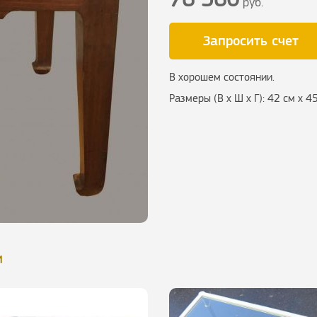
руб.
Запросить счет
В хорошем состоянии.
Размеры (В х Ш х Г): 42 см х 4
и