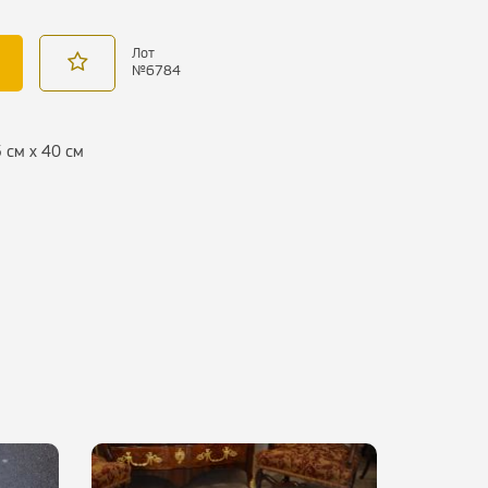
Лот
№
6784
5 см х 40 см