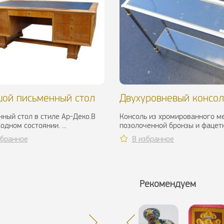
ой письменный стол
Двухуровневый консо
ба, 1940-1950 гг.
столик, 1970-1980 гг.
ный стол в стиле Ар-Деко.В
Консоль из хромированного м
одном состоянии. ...
позолоченной бронзы и фацет
стекла работы Willy Rizzo или...
збранное
В избранное
Рекомендуем