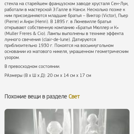
стекла на старейшем французском заводе хрусталя Сен-Луи,
работали в мастерской Э.Галле в Нанси. Несколько позже к
ним присоединяются младшие братья – Виктор (Victor), Пьер
(Pierre) и Анри (Henri). В 1895 г. в Люневилле братья
открывают собственную компанию «Братья Мюллер и К»
(Mullеr Freres & Cio). Лампы выполнены в технике эффекта
лунного свечения (clair-de-lune). Датируются
приблизительно 1930 г. Покоятся на восьмиугольном
основании из матового никеля, украшенном геометрическим
узором.
В превосходном состоянии.
РАзмеры (В х Ш х Д): 20 см х 14 см х 17 см
Похожие вещи в разделе
Свет