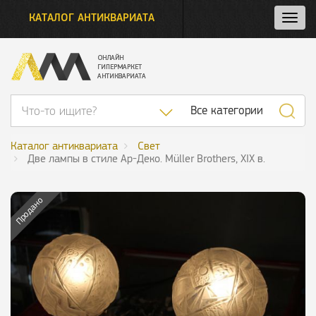
КАТАЛОГ АНТИКВАРИАТА
Нажм
и
откро
нави
Список категор
Все категории
Каталог антиквариата
Свет
Две лампы в стиле Ар-Деко. Müller Brothers, XIX в.
Продано