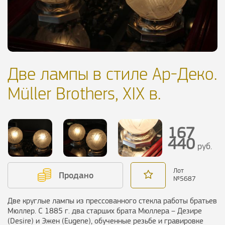
Две лампы в стиле Ар-Деко.
Müller Brothers, XIX в.
167
440
руб.
Лот
Продано
№
5687
Две круглые лампы из прессованного стекла работы братьев
Мюллер. С 1885 г. два старших брата Мюллера – Дезире
(Desire) и Эжен (Eugene), обученные резьбе и гравировке