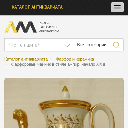
КАТАЛОГ АНТИКВАРИАТА
Нажм
и
откро
нави
Список категор
Все категории
Каталог антиквариата
Фарфор и керамика
Фарфоровый чайник в стиле ампир, начало XIX в.