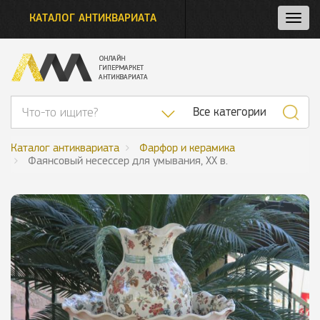
КАТАЛОГ АНТИКВАРИАТА
Нажм
и
откро
нави
Список категор
Все категории
Каталог антиквариата
Фарфор и керамика
Фаянсовый несессер для умывания, XX в.