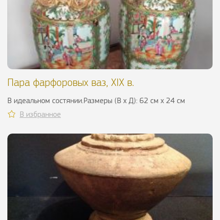
Пара фарфоровых ваз, XIX в.
В идеальном состянии.Размеры (В х Д): 62 см х 24 см
В избранное