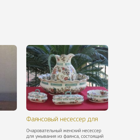
Фаянсовый несессер для
умывания, XX в.
Очаровательный женский несессер
для умывания из фаянса, состоящий