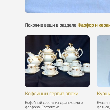
Похожие вещи в разделе
Фарфор и кера
Кофейный сервиз эпохи
Кувши
Луи-Филиппа I, XIX в.
XVIII в
Кофейный сервиз из французского
Кувшин
фарфора. Состоит из
фаянса