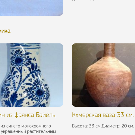
мика
н из фаянса Байель,
Кхмерская ваза 33 см.
.
 из синего монохромного
Высота: 33 см.Диаметр: 20 см.
, украшенный растительным