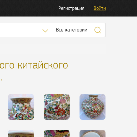
Регистрация
Войти
Список категорий
Все категории
ого китайского
.