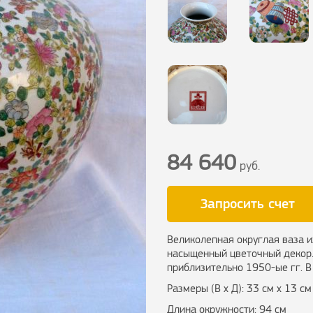
84 640
руб.
Запросить счет
Великолепная округлая ваза и
насыщенный цветочный декор. 
приблизительно 1950-ые гг. В
Размеры (В х Д): 33 см х 13 см
Длина окружности: 94 см