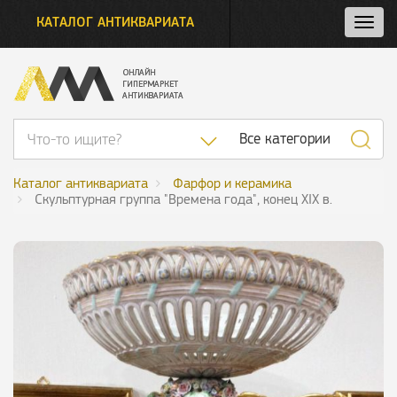
КАТАЛОГ АНТИКВАРИАТА
Нажм
и
откро
нави
Список категор
Все категории
Каталог антиквариата
Фарфор и керамика
Скульптурная группа "Времена года", конец XIX в.