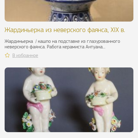
Жардиньерка из неверского фаянса, XIX в.
Жардиньерка / кашпо на подставке из глазурованного
неверского фаянса. Работа керамиста Антуана...
В избранное