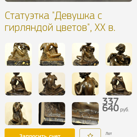
Статуэтка "Девушка с
гирляндой цветов", ХХ в.
337
640
руб.
Лот
Запросить счет