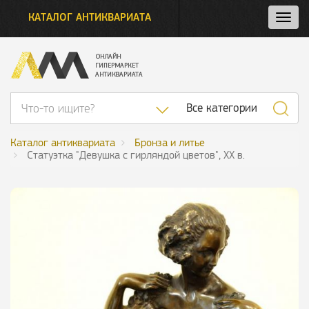
КАТАЛОГ АНТИКВАРИАТА
Нажм
и
откро
нави
Список категор
Все категории
Каталог антиквариата
Бронза и литье
Статуэтка "Девушка с гирляндой цветов", ХХ в.