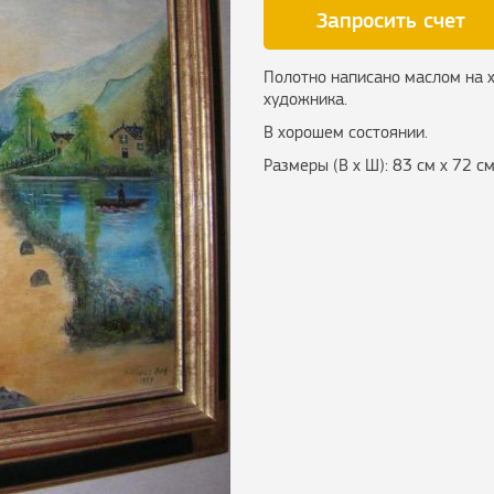
Запросить счет
Полотно написано маслом на х
художника.
В хорошем состоянии.
Размеры (В х Ш): 83 см х 72 с