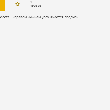
Лот
№
6838
олсте. В правом нижнем углу имеется подпись
м