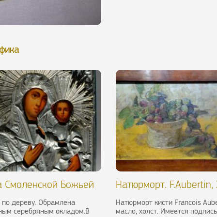
афика
а Смоленской Божьей
Натюрморт. F.Аubertin, 
и. Россия, XIX в.
 по дереву. Обрамлена
Натюрморт кисти Francois Аube
ным серебряным окладом.В
масло, холст. Имеется подпись