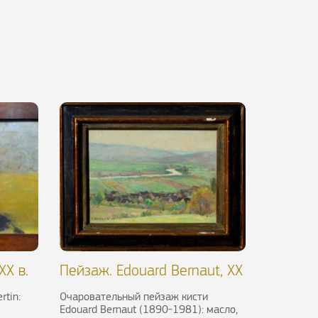
XX в.
Пейзаж. Edouard Bernaut, XX
в.
rtin:
Очаровательный пейзаж кисти
Edouard Bernaut (1890-1981): масло,